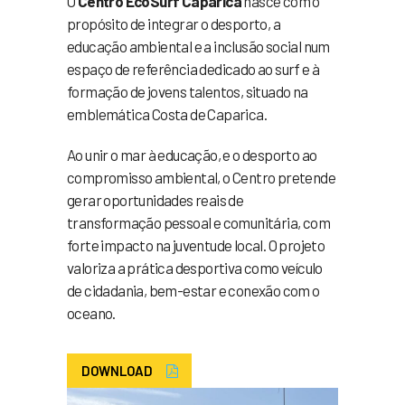
O
Centro EcoSurf Caparica
nasce com o
propósito de integrar o desporto, a
educação ambiental e a inclusão social num
espaço de referência dedicado ao surf e à
formação de jovens talentos, situado na
emblemática Costa de Caparica.
Ao unir o mar à educação, e o desporto ao
compromisso ambiental, o Centro pretende
gerar oportunidades reais de
transformação pessoal e comunitária, com
forte impacto na juventude local. O projeto
valoriza a prática desportiva como veículo
de cidadania, bem-estar e conexão com o
oceano.
DOWNLOAD