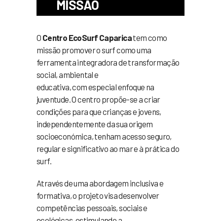
MISSÃO
O
Centro EcoSurf Caparica
tem como
missão promover o surf como uma
ferramenta integradora de transformação
social, ambiental e
educativa, com especial enfoque na
juventude. O centro propõe-se a criar
condições para que crianças e jovens,
independentemente da sua origem
socioeconómica, tenham acesso seguro,
regular e significativo ao mar e à prática do
surf.
Através de uma abordagem inclusiva e
formativa, o projeto visa desenvolver
competências pessoais, sociais e
ecológicas, estimulando a