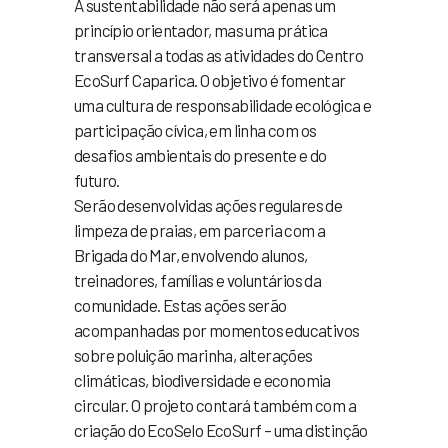
A sustentabilidade não será apenas um
princípio orientador, mas uma prática
transversal a todas as atividades do Centro
EcoSurf Caparica. O objetivo é fomentar
uma cultura de responsabilidade ecológica e
participação cívica, em linha com os
desafios ambientais do presente e do
futuro.
Serão desenvolvidas ações regulares de
limpeza de praias, em parceria com a
Brigada do Mar, envolvendo alunos,
treinadores, famílias e voluntários da
comunidade. Estas ações serão
acompanhadas por momentos educativos
sobre poluição marinha, alterações
climáticas, biodiversidade e economia
circular. O projeto contará também com a
criação do EcoSelo EcoSurf – uma distinção