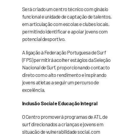
Será criado um centro técnico com ginásio
funcional e unidade de captação de talentos,
em articulação com escolas e clubes locais,
permitindo identificar e apoiar jovens com
potencial desportivo.
A ligação à Federação Portuguesa de Surf
(FPS) permitirá acolher estágios da Seleção
Nacional de Surf, proporcionando contacto
direto com o alto rendimento e inspirando
jovens atletas a seguir um percurso de
excelência.
Inclusão Social e Educação Integral
O Centro promoverá programas de ATL de
surf direcionados a crianças e jovens em
situação de vulnerabilidade social, com