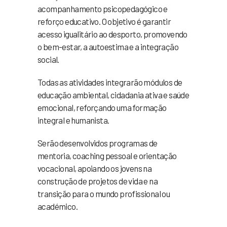
acompanhamento psicopedagógico e
reforço educativo. O objetivo é garantir
acesso igualitário ao desporto, promovendo
o bem-estar, a autoestima e a integração
social.
Todas as atividades integrarão módulos de
educação ambiental, cidadania ativa e saúde
emocional, reforçando uma formação
integral e humanista.
Serão desenvolvidos programas de
mentoria, coaching pessoal e orientação
vocacional, apoiando os jovens na
construção de projetos de vida e na
transição para o mundo profissional ou
académico.