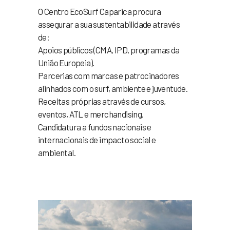
O Centro EcoSurf Caparica procura
assegurar a sua sustentabilidade através
de:
Apoios públicos (CMA, IPD, programas da
União Europeia).
Parcerias com marcas e patrocinadores
alinhados com o surf, ambiente e juventude.
Receitas próprias através de cursos,
eventos, ATL e merchandising.
Candidatura a fundos nacionais e
internacionais de impacto social e
ambiental.