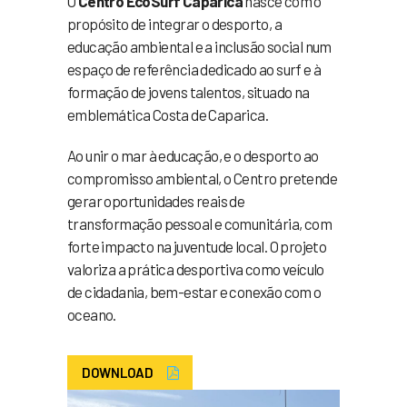
O
Centro EcoSurf Caparica
nasce com o
propósito de integrar o desporto, a
educação ambiental e a inclusão social num
espaço de referência dedicado ao surf e à
formação de jovens talentos, situado na
emblemática Costa de Caparica.
Ao unir o mar à educação, e o desporto ao
compromisso ambiental, o Centro pretende
gerar oportunidades reais de
transformação pessoal e comunitária, com
forte impacto na juventude local. O projeto
valoriza a prática desportiva como veículo
de cidadania, bem-estar e conexão com o
oceano.
DOWNLOAD