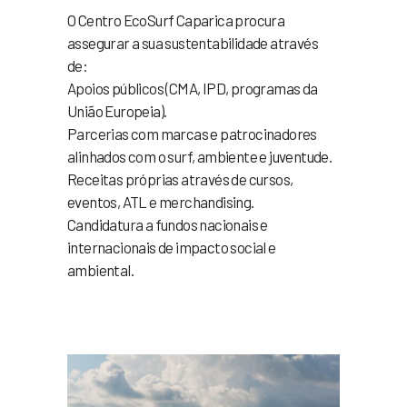
O Centro EcoSurf Caparica procura
assegurar a sua sustentabilidade através
de:
Apoios públicos (CMA, IPD, programas da
União Europeia).
Parcerias com marcas e patrocinadores
alinhados com o surf, ambiente e juventude.
Receitas próprias através de cursos,
eventos, ATL e merchandising.
Candidatura a fundos nacionais e
internacionais de impacto social e
ambiental.