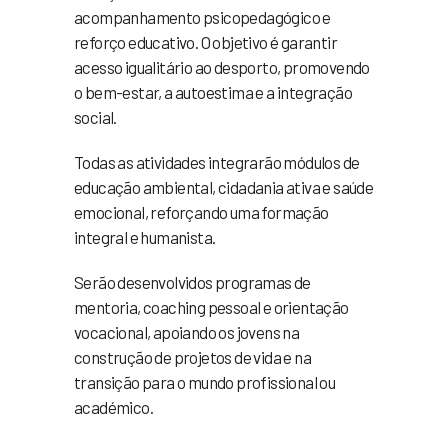
acompanhamento psicopedagógico e
reforço educativo. O objetivo é garantir
acesso igualitário ao desporto, promovendo
o bem-estar, a autoestima e a integração
social.
Todas as atividades integrarão módulos de
educação ambiental, cidadania ativa e saúde
emocional, reforçando uma formação
integral e humanista.
Serão desenvolvidos programas de
mentoria, coaching pessoal e orientação
vocacional, apoiando os jovens na
construção de projetos de vida e na
transição para o mundo profissional ou
académico.