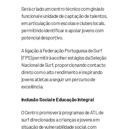
Será criado um centro técnico com ginásio
funcional e unidade de captação de talentos,
em articulação com escolas e clubes locais,
permitindo identificar e apoiar jovens com
potencial desportivo.
A ligação à Federação Portuguesa de Surf
(FPS) permitirá acolher estágios da Seleção
Nacional de Surf, proporcionando contacto
direto com o alto rendimento e inspirando
jovens atletas a seguir um percurso de
excelência.
Inclusão Social e Educação Integral
O Centro promoverá programas de ATL de
surf direcionados a crianças e jovens em
situação de vulnerabilidade social, com