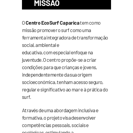
MISSÃO
O
Centro EcoSurf Caparica
tem como
missão promover o surf como uma
ferramenta integradora de transformação
social, ambiental e
educativa, com especial enfoque na
juventude. O centro propõe-se a criar
condições para que crianças e jovens,
independentemente da sua origem
socioeconómica, tenham acesso seguro,
regular e significativo ao mar e à prática do
surf.
Através de uma abordagem inclusiva e
formativa, o projeto visa desenvolver
competências pessoais, sociais e
ecológicas, estimulando a