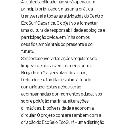
A sustentabilidade não será apenas um
princípio orientador, mas uma prática
transversal a todas as atividades do Centro
EcoSurf Caparica. O objetivo é fomentar
uma cultura de responsabilidade ecológica e
participação cívica, em linha com os
desafios ambientais do presente e do
futuro.
Serão desenvolvidas ações regulares de
limpeza de praias, em parceria com a
Brigada do Mar, envolvendo alunos,
treinadores, famílias e voluntários da
comunidade. Estas ações serão
acompanhadas por momentos educativos
sobre poluição marinha, alterações
climáticas, biodiversidade e economia
circular. O projeto contará também com a
criação do EcoSelo EcoSurf – uma distinção