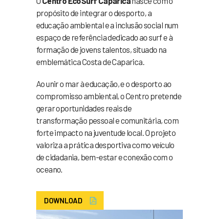
O
Centro EcoSurf Caparica
nasce com o
propósito de integrar o desporto, a
educação ambiental e a inclusão social num
espaço de referência dedicado ao surf e à
formação de jovens talentos, situado na
emblemática Costa de Caparica.
Ao unir o mar à educação, e o desporto ao
compromisso ambiental, o Centro pretende
gerar oportunidades reais de
transformação pessoal e comunitária, com
forte impacto na juventude local. O projeto
valoriza a prática desportiva como veículo
de cidadania, bem-estar e conexão com o
oceano.
DOWNLOAD