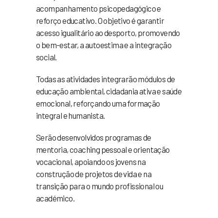
acompanhamento psicopedagógico e
reforço educativo. O objetivo é garantir
acesso igualitário ao desporto, promovendo
o bem-estar, a autoestima e a integração
social.
Todas as atividades integrarão módulos de
educação ambiental, cidadania ativa e saúde
emocional, reforçando uma formação
integral e humanista.
Serão desenvolvidos programas de
mentoria, coaching pessoal e orientação
vocacional, apoiando os jovens na
construção de projetos de vida e na
transição para o mundo profissional ou
académico.