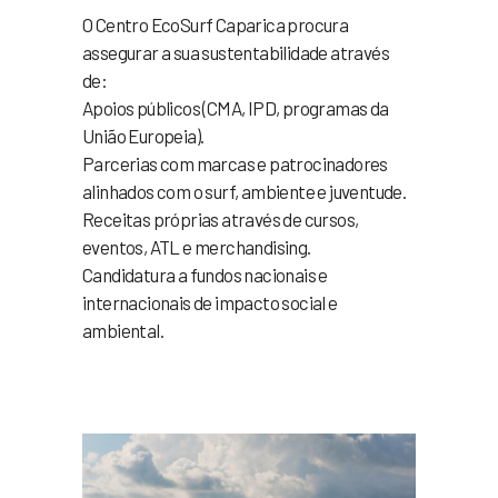
O Centro EcoSurf Caparica procura
assegurar a sua sustentabilidade através
de:
Apoios públicos (CMA, IPD, programas da
União Europeia).
Parcerias com marcas e patrocinadores
alinhados com o surf, ambiente e juventude.
Receitas próprias através de cursos,
eventos, ATL e merchandising.
Candidatura a fundos nacionais e
internacionais de impacto social e
ambiental.