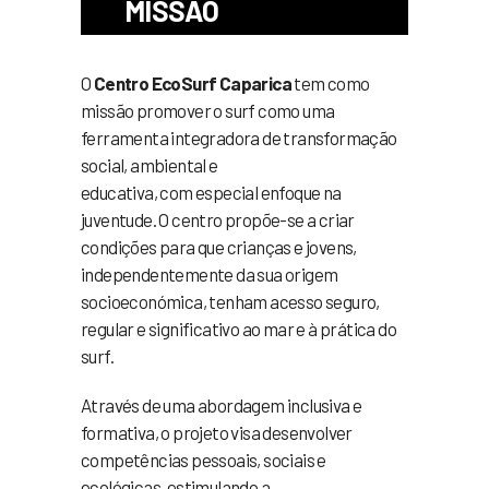
MISSÃO
O
Centro EcoSurf Caparica
tem como
missão promover o surf como uma
ferramenta integradora de transformação
social, ambiental e
educativa, com especial enfoque na
juventude. O centro propõe-se a criar
condições para que crianças e jovens,
independentemente da sua origem
socioeconómica, tenham acesso seguro,
regular e significativo ao mar e à prática do
surf.
Através de uma abordagem inclusiva e
formativa, o projeto visa desenvolver
competências pessoais, sociais e
ecológicas, estimulando a