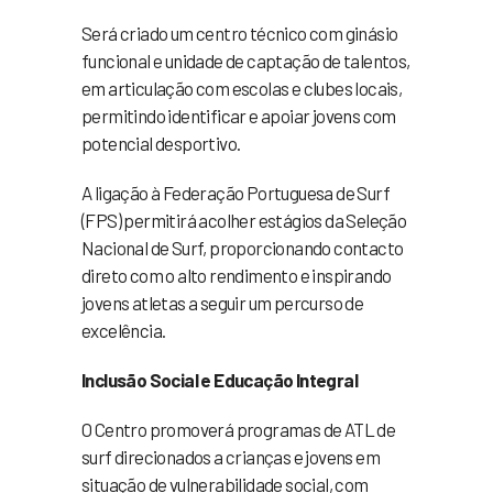
Será criado um centro técnico com ginásio
funcional e unidade de captação de talentos,
em articulação com escolas e clubes locais,
permitindo identificar e apoiar jovens com
potencial desportivo.
A ligação à Federação Portuguesa de Surf
(FPS) permitirá acolher estágios da Seleção
Nacional de Surf, proporcionando contacto
direto com o alto rendimento e inspirando
jovens atletas a seguir um percurso de
excelência.
Inclusão Social e Educação Integral
O Centro promoverá programas de ATL de
surf direcionados a crianças e jovens em
situação de vulnerabilidade social, com