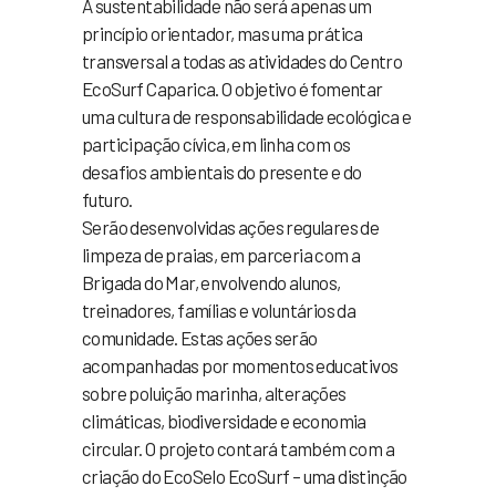
A sustentabilidade não será apenas um
princípio orientador, mas uma prática
transversal a todas as atividades do Centro
EcoSurf Caparica. O objetivo é fomentar
uma cultura de responsabilidade ecológica e
participação cívica, em linha com os
desafios ambientais do presente e do
futuro.
Serão desenvolvidas ações regulares de
limpeza de praias, em parceria com a
Brigada do Mar, envolvendo alunos,
treinadores, famílias e voluntários da
comunidade. Estas ações serão
acompanhadas por momentos educativos
sobre poluição marinha, alterações
climáticas, biodiversidade e economia
circular. O projeto contará também com a
criação do EcoSelo EcoSurf – uma distinção