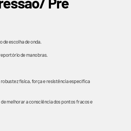
ressão/ Pré
o de escolha de onda.
o reportório de manobras.
obustez física, força e resistência específica
o de melhorar a consciência dos pontos fracos e