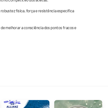
obustez física, força e resistência específica
o de melhorar a consciência dos pontos fracos e