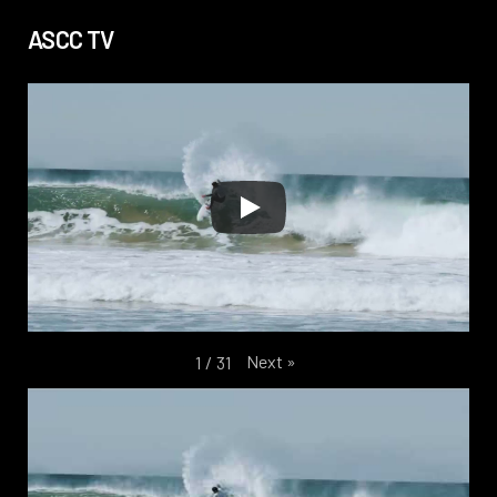
ASCC TV
Next
»
1
/
31