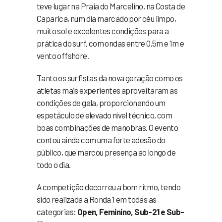
teve lugar na Praia do Marcelino, na Costa de
Caparica, num dia marcado por céu limpo,
muito sol e excelentes condições para a
prática do surf, com ondas entre 0,5m e 1m e
vento offshore.
Tanto os surfistas da nova geração como os
atletas mais experientes aproveitaram as
condições de gala, proporcionando um
espetáculo de elevado nível técnico, com
boas combinações de manobras. O evento
contou ainda com uma forte adesão do
público, que marcou presença ao longo de
todo o dia.
A competição decorreu a bom ritmo, tendo
sido realizada a Ronda 1 em todas as
categorias:
Open, Feminino, Sub-21 e Sub-