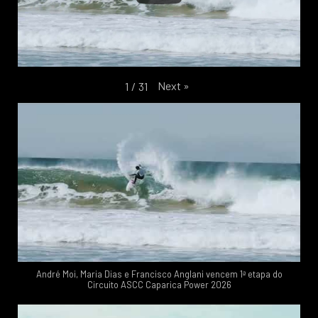
Next
»
1
/
31
André Moi, Maria Dias e Francisco Anglani vencem 1ª etapa do
Circuito ASCC Caparica Power 2026