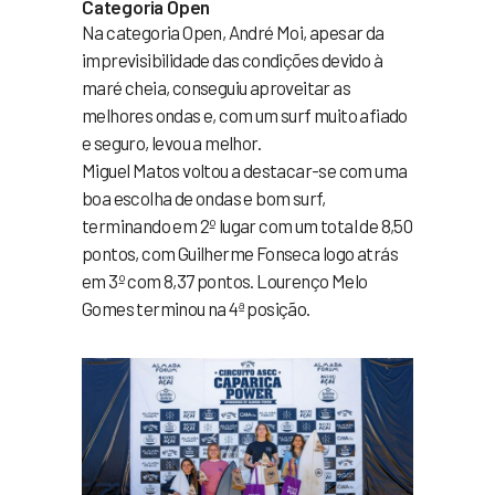
Categoria Open
Na categoria Open, André Moi, apesar da
imprevisibilidade das condições devido à
maré cheia, conseguiu aproveitar as
melhores ondas e, com um surf muito afiado
e seguro, levou a melhor.
Miguel Matos voltou a destacar-se com uma
boa escolha de ondas e bom surf,
terminando em 2º lugar com um total de 8,50
pontos, com Guilherme Fonseca logo atrás
em 3º com 8,37 pontos. Lourenço Melo
Gomes terminou na 4ª posição.