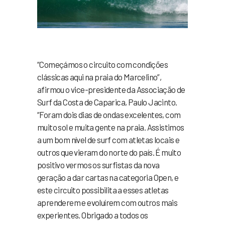
“Começámos o circuito com condições
clássicas aqui na praia do Marcelino”,
afirmou o vice-presidente da Associação de
Surf da Costa de Caparica, Paulo Jacinto.
“Foram dois dias de ondas excelentes, com
muito sol e muita gente na praia. Assistimos
a um bom nível de surf com atletas locais e
outros que vieram do norte do país. É muito
positivo vermos os surfistas da nova
geração a dar cartas na categoria Open, e
este circuito possibilita a esses atletas
aprenderem e evoluírem com outros mais
experientes. Obrigado a todos os