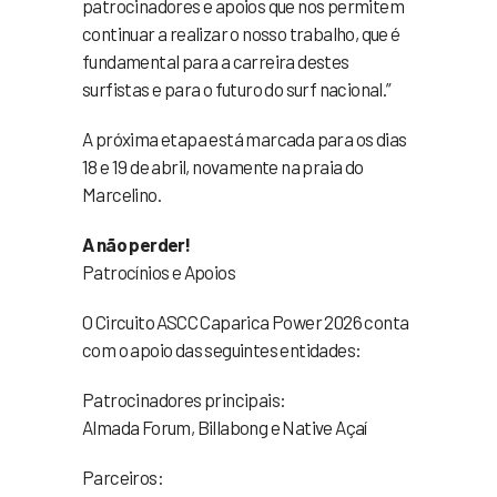
patrocinadores e apoios que nos permitem
continuar a realizar o nosso trabalho, que é
fundamental para a carreira destes
surfistas e para o futuro do surf nacional.”
A próxima etapa está marcada para os dias
18 e 19 de abril, novamente na praia do
Marcelino.
A não perder!
Patrocínios e Apoios
O Circuito ASCC Caparica Power 2026 conta
com o apoio das seguintes entidades:
Patrocinadores principais:
Almada Forum, Billabong e Native Açaí
Parceiros: