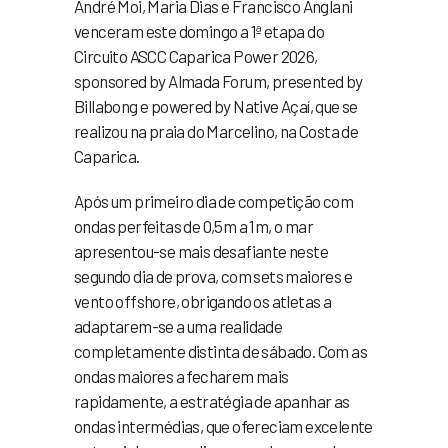
André Moi, Maria Dias e Francisco Anglani
venceram este domingo a 1ª etapa do
Circuito ASCC Caparica Power 2026,
sponsored by Almada Forum, presented by
Billabong e powered by Native Açaí, que se
realizou na praia do Marcelino, na Costa de
Caparica.
Após um primeiro dia de competição com
ondas perfeitas de 0,5m a 1m, o mar
apresentou-se mais desafiante neste
segundo dia de prova, com sets maiores e
vento offshore, obrigando os atletas a
adaptarem-se a uma realidade
completamente distinta de sábado. Com as
ondas maiores a fecharem mais
rapidamente, a estratégia de apanhar as
ondas intermédias, que ofereciam excelente