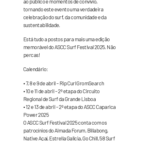
ao público e momentos de convívio,
tornando este evento uma verdadeira
celebração do surf, da comunidade e da
sustentabilidade.
Está tudo a postos para mais uma edição
memorável do ASCC Surf Festival 2025. Não
percas!
Calendário:
• 7, 8 e 9 de abril – Rip Curl GromSearch
• 10 e 11 de abril – 2ª etapa do Circuito
Regional de Surf da Grande Lisboa
• 12 e 13 de abril – 2ª etapa do ASCC Caparica
Power 2025
O ASCC Surf Festival 2025 conta com os
patrocínios do Almada Forum, Billabong,
Native Açaí, Estrella Galicia, Go Chill, 58 Surf