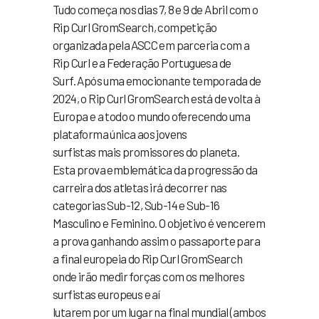
Tudo começa nos dias 7, 8 e 9 de Abril com o
Rip Curl GromSearch, competição
organizada pela ASCC em parceria com a
Rip Curl e a Federação Portuguesa de
Surf. Após uma emocionante temporada de
2024, o Rip Curl GromSearch está de volta à
Europa e a todo o mundo oferecendo uma
plataforma única aos jovens
surfistas mais promissores do planeta.
Esta prova emblemática da progressão da
carreira dos atletas irá decorrer nas
categorias Sub-12, Sub-14 e Sub-16
Masculino e Feminino. O objetivo é vencerem
a prova ganhando assim o passaporte para
a final europeia do Rip Curl GromSearch
onde irão medir forças com os melhores
surfistas europeus e aí
lutarem por um lugar na final mundial (ambos