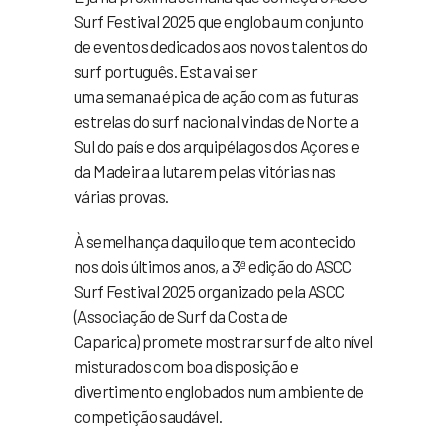
Surf Festival 2025 que engloba um conjunto
de eventos dedicados aos novos talentos do
surf português. Esta vai ser
uma semana épica de ação com as futuras
estrelas do surf nacional vindas de Norte a
Sul do país e dos arquipélagos dos Açores e
da Madeira a lutarem pelas vitórias nas
várias provas.
À semelhança daquilo que tem acontecido
nos dois últimos anos, a 3ª edição do ASCC
Surf Festival 2025 organizado pela ASCC
(Associação de Surf da Costa de
Caparica) promete mostrar surf de alto nível
misturados com boa disposição e
divertimento englobados num ambiente de
competição saudável.