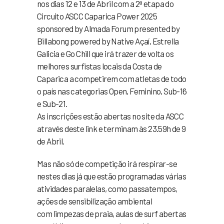
nos dias 12 e 13 de Abril com a 2ª etapa do
Circuito ASCC Caparica Power 2025
sponsored by Almada Forum presented by
Billabong powered by Native Açaí, Estrella
Galicia e Go Chill que irá trazer de volta os
melhores surfistas locais da Costa de
Caparica a competirem com atletas de todo
o país nas categorias Open, Feminino, Sub-16
e Sub-21.
As inscrições estão abertas no site da ASCC
através deste link e terminam às 23.59h de 9
de Abril.
Mas não só de competição irá respirar-se
nestes dias já que estão programadas várias
atividades paralelas, como passatempos,
ações de sensibilização ambiental
com limpezas de praia, aulas de surf abertas