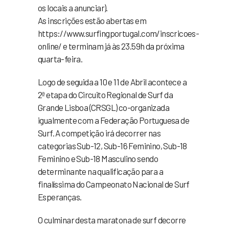
os locais a anunciar).
As inscrições estão abertas em
https://www.surfingportugal.com/inscricoes-
online/ e terminam já às 23.59h da próxima
quarta-feira.
Logo de seguida a 10 e 11 de Abril acontece a
2ª etapa do Circuito Regional de Surf da
Grande Lisboa (CRSGL) co-organizada
igualmente com a Federação Portuguesa de
Surf. A competição irá decorrer nas
categorias Sub-12, Sub-16 Feminino, Sub-18
Feminino e Sub-18 Masculino sendo
determinante na qualificação para a
finalíssima do Campeonato Nacional de Surf
Esperanças.
O culminar desta maratona de surf decorre