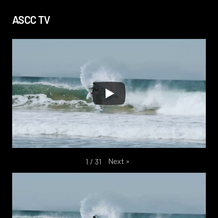
ASCC TV
Next
»
1
/
31