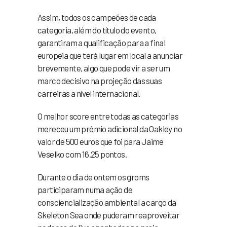
Assim, todos os campeões de cada
categoria, além do título do evento,
garantiram a qualificação para a final
europeia que terá lugar em local a anunciar
brevemente, algo que pode vir a ser um
marco decisivo na projeção das suas
carreiras a nível internacional.
O melhor score entre todas as categorias
mereceu um prémio adicional da Oakley no
valor de 500 euros que foi para Jaime
Veselko com 16.25 pontos.
Durante o dia de ontem os groms
participaram numa ação de
consciencialização ambiental a cargo da
Skeleton Sea onde puderam reaproveitar