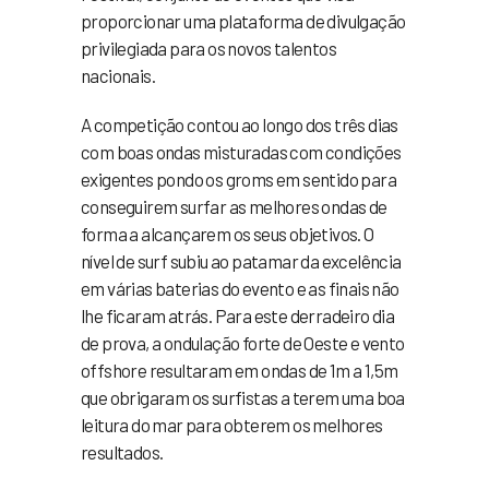
proporcionar uma plataforma de divulgação
privilegiada para os novos talentos
nacionais.
A competição contou ao longo dos três dias
com boas ondas misturadas com condições
exigentes pondo os groms em sentido para
conseguirem surfar as melhores ondas de
forma a alcançarem os seus objetivos. O
nível de surf subiu ao patamar da excelência
em várias baterias do evento e as finais não
lhe ficaram atrás. Para este derradeiro dia
de prova, a ondulação forte de Oeste e vento
offshore resultaram em ondas de 1m a 1,5m
que obrigaram os surfistas a terem uma boa
leitura do mar para obterem os melhores
resultados.