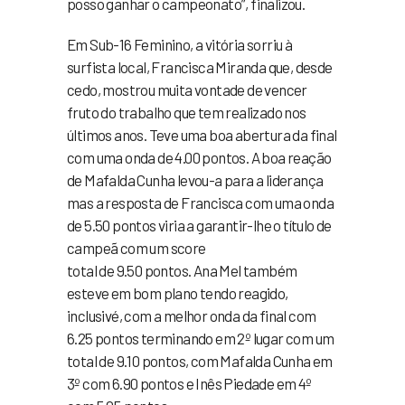
posso ganhar o campeonato”, finalizou.
Em Sub-16 Feminino, a vitória sorriu à
surfista local, Francisca Miranda que, desde
cedo, mostrou muita vontade de vencer
fruto do trabalho que tem realizado nos
últimos anos. Teve uma boa abertura da final
com uma onda de 4.00 pontos. A boa reação
de Mafalda Cunha levou-a para a liderança
mas a resposta de Francisca com uma onda
de 5.50 pontos viria a garantir-lhe o título de
campeã com um score
total de 9.50 pontos. Ana Mel também
esteve em bom plano tendo reagido,
inclusivé, com a melhor onda da final com
6.25 pontos terminando em 2º lugar com um
total de 9.10 pontos, com Mafalda Cunha em
3º com 6.90 pontos e Inês Piedade em 4º