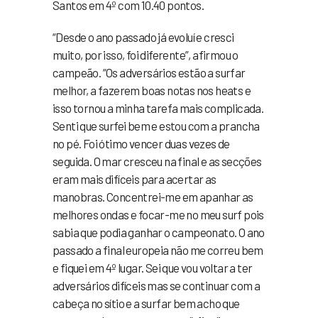
Santos em 4º com 10.40 pontos.
“Desde o ano passado já evoluí e cresci
muito, por isso, foi diferente”, afirmou o
campeão. “Os adversários estão a surfar
melhor, a fazerem boas notas nos heats e
isso tornou a minha tarefa mais complicada.
Senti que surfei bem e estou com a prancha
no pé. Foi ótimo vencer duas vezes de
seguida. O mar cresceu na final e as secções
eram mais difíceis para acertar as
manobras. Concentrei-me em apanhar as
melhores ondas e focar-me no meu surf pois
sabia que podia ganhar o campeonato. O ano
passado a final europeia não me correu bem
e fiquei em 4º lugar. Sei que vou voltar a ter
adversários difíceis mas se continuar com a
cabeça no sítio e a surfar bem acho que