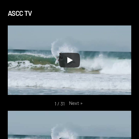
ASCC TV
Next
»
1
/
31