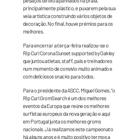
pedaços de lixo apanhados na praia,
principalmente plástico, e puxarem pela sua
veia artística construíndo vários objetos de
decoração. No final, houve prémios para os
melhores.
Para encerrar a terça-feira realizou-se o
Rip Curl Corona Sunset supported by Oakley
que juntou atletas, staff, pais e treinadores
num momento de convívio muito animado e
com deliciosos snacks para todos.
Para o presidente da ASCC, Miguel Gomes, “o
Rip Curl GromSearch é um dos melhores
eventos da Europa que reúne os melhores
surfistas europeus da nova geração e aqui
em Portugal junta os melhores groms
nacionais. Já realizamos este campeonato
há alguns anos e é muito positivo termos a