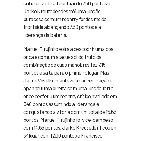
crítico e vertical pontuando 7.50 pontos e
Jarko Kreuzeder destrói uma junção
buracosa com um reentry fortíssimo de
frontside alcançando 7.50 pontos e a
liderança da bateria.
Manuel Pirujinho volta a descobrir uma boa
onda e com um ataque sólido fruto da
combinação de duas manobras faz 7.15
pontos e salta para o primeiro lugar. Mas
Jaime Veselko manteve a concentração e
apanhou uma direita com uma junção forte
onde desferiu um reentry crítico avaliado em
7.40 pontos assumindo a liderança e
conquistando a vitória com um total de 15.65
pontos. Manuel Pirujinho foi vice-campeão
com 14.65 pontos, Jarko Kreuzeder ficou em
3º lugar com 12.00 pontos e Francisco