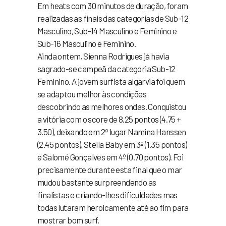
Em heats com 30 minutos de duração, foram
realizadas as finais das categorias de Sub-12
Masculino, Sub-14 Masculino e Feminino e
Sub-16 Masculino e Feminino.
Ainda ontem, Sienna Rodrigues já havia
sagrado-se campeã da categoria Sub-12
Feminino. A jovem surfista algarvia foi quem
se adaptou melhor às condições
descobrindo as melhores ondas. Conquistou
a vitória com o score de 8.25 pontos (4.75 +
3.50), deixando em 2º lugar Namina Hanssen
(2.45 pontos), Stella Baby em 3º (1.35 pontos)
e Salomé Gonçalves em 4º (0.70 pontos). Foi
precisamente durante esta final que o mar
mudou bastante surpreendendo as
finalistas e criando-lhes dificuldades mas
todas lutaram heroicamente até ao fim para
mostrar bom surf.