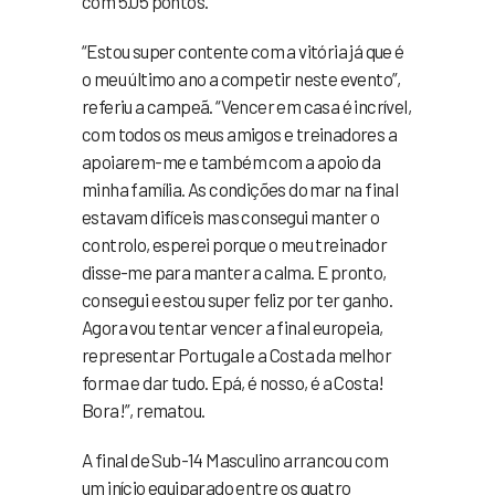
com 5.05 pontos.
“Estou super contente com a vitória já que é
o meu último ano a competir neste evento”,
referiu a campeã. “Vencer em casa é incrível,
com todos os meus amigos e treinadores a
apoiarem-me e também com a apoio da
minha família. As condições do mar na final
estavam difíceis mas consegui manter o
controlo, esperei porque o meu treinador
disse-me para manter a calma. E pronto,
consegui e estou super feliz por ter ganho.
Agora vou tentar vencer a final europeia,
representar Portugal e a Costa da melhor
forma e dar tudo. Epá, é nosso, é a Costa!
Bora!”, rematou.
A final de Sub-14 Masculino arrancou com
um início equiparado entre os quatro