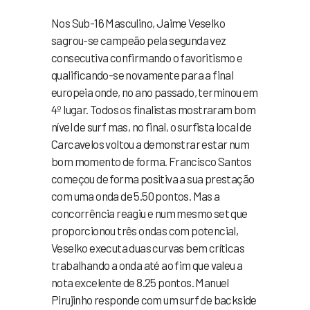
Nos Sub-16 Masculino, Jaime Veselko
sagrou-se campeão pela segunda vez
consecutiva confirmando o favoritismo e
qualificando-se novamente para a final
europeia onde, no ano passado, terminou em
4º lugar. Todos os finalistas mostraram bom
nível de surf mas, no final, o surfista local de
Carcavelos voltou a demonstrar estar num
bom momento de forma. Francisco Santos
começou de forma positiva a sua prestação
com uma onda de 5.50 pontos. Mas a
concorrência reagiu e num mesmo set que
proporcionou três ondas com potencial,
Veselko executa duas curvas bem críticas
trabalhando a onda até ao fim que valeu a
nota excelente de 8.25 pontos. Manuel
Pirujinho responde com um surf de backside