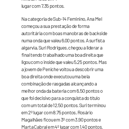
lugar com 7.35 pontos.
Na categoria de Sub-14 Feminino, Ana Mel
começou a sua prestação de forma
autoritária com boas manobras de backside
numa onda que valeu 6.00 pontos. A surfista
algarvia, Suri Rodrigues, chegou a liderar a
final tendo trabalhado uma boa direita que
ligou com o inside que valeu 5.25 pontos. Mas
a jovem de Peniche voltou a descobrir uma
boa direita onde executou uma bela
combinação de rasgadas alcançando a
melhor onda da bateria com 6.50 pontos o
que foi decisivo para a conquista do título
com um total de 12.50 pontos. Suri terminou
em 2º lugar com 8.75 pontos, Rosário
Magalhães ficou em 3º com 3.90 pontos e
Marta Cabral em 4º lugar com 1.40 pontos.