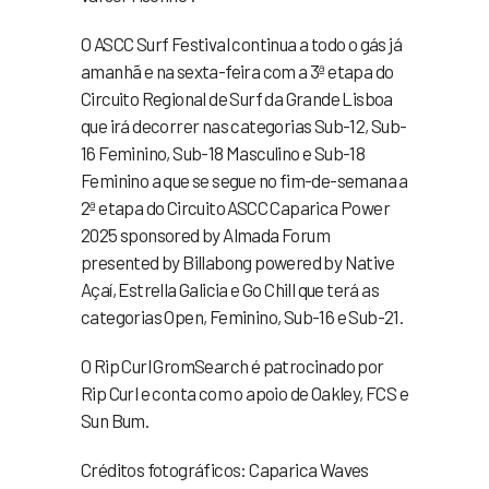
O ASCC Surf Festival continua a todo o gás já
amanhã e na sexta-feira com a 3ª etapa do
Circuito Regional de Surf da Grande Lisboa
que irá decorrer nas categorias Sub-12, Sub-
16 Feminino, Sub-18 Masculino e Sub-18
Feminino a que se segue no fim-de-semana a
2ª etapa do Circuito ASCC Caparica Power
2025 sponsored by Almada Forum
presented by Billabong powered by Native
Açaí, Estrella Galicia e Go Chill que terá as
categorias Open, Feminino, Sub-16 e Sub-21.
O Rip Curl GromSearch é patrocinado por
Rip Curl e conta com o apoio de Oakley, FCS e
Sun Bum.
Créditos fotográficos: Caparica Waves