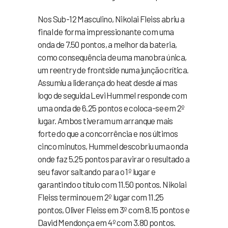
Nos Sub-12 Masculino, Nikolai Fleiss abriu a
final de forma impressionante com uma
onda de 7.50 pontos, a melhor da bateria,
como consequência de uma manobra única,
um reentry de frontside numa junção crítica.
Assumiu a liderança do heat desde aí mas
logo de seguida Levi Hummel responde com
uma onda de 6.25 pontos e coloca-se em 2º
lugar. Ambos tiveram um arranque mais
forte do que a concorrência e nos últimos
cinco minutos, Hummel descobriu uma onda
onde faz 5.25 pontos para virar o resultado a
seu favor saltando para o 1º lugar e
garantindo o título com 11.50 pontos. Nikolai
Fleiss terminou em 2º lugar com 11.25
pontos, Oliver Fleiss em 3º com 8.15 pontos e
David Mendonça em 4º com 3.80 pontos.