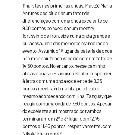
finalistas nas primeiras ondas. Mas Zé Maria
Antunes decidiu criar um fator de
diferenciação com uma onda excelente de
9.00 pontos ao executar um reentry
fortíssimo de frontside numa onda grande e
buracosa, uma das melhores manobras do
evento. Assumiu o 1º lugar da bateria de onde
não mais saiu tendo vencido com um total de
14.50 pontos. No entanto, nesse caminho
até à vitória viu Francisco Santos responder
à letra com uma onda excelente de 8.25
pontos reentrando na luta pelo título o
mesmo acontecendo com Khai Tanguay que
reagiu com uma onda de 7.50 pontos. Apesar
do excelente surf mostrado por ambos,
terminaram em 2º e 3º lugar com 12.75
pontos e 11.45 pontos, respetivamente, com
Nikolai Fleiss em 4º