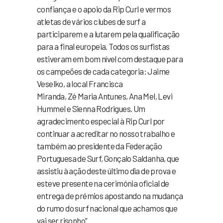
confiança e o apoio da Rip Curl e vermos
atletas de vários clubes de surf a
participarem e a lutarem pela qualificação
para a final europeia. Todos os surfistas
estiveram em bom nível com destaque para
os campeões de cada categoria: Jaime
Veselko, a local Francisca
Miranda, Zé Maria Antunes, Ana Mel, Levi
Hummel e Sienna Rodrigues. Um
agradecimento especial à Rip Curl por
continuar a acreditar no nosso trabalho e
também ao presidente da Federação
Portuguesa de Surf, Gonçalo Saldanha, que
assistiu à ação deste último dia de prova e
esteve presente na cerimónia oficial de
entrega de prémios apostando na mudança
do rumo do surf nacional que achamos que
vai ser risonho”.