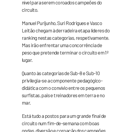
nível para serem coroados campeões do
circuito.
Manuel Purijunho, Suri Rodrigues e Vasco
Leitão chegam à derradeira etapa líderes do
ranking nestas categorias, respetivamente.
Mas irão enfrentar uma concorrência de
peso que pretende terminar o circuito em 1º
lugar.
Quanto às categorias de Sub-8 e Sub-10
privilegia-se a componente pedagógico-
didática com o convívio entre os pequenos
surfistas, pais e treinadores em terra e no
mar.
Está tudo a postos para um grande final de
circuito num fim-de-semana com boas
ondas, diversão e coroação dos campeões