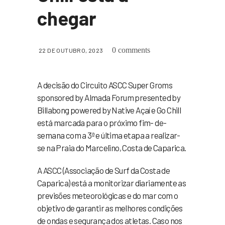
chegar
0 comments
22 DE OUTUBRO, 2023
A decisão do Circuito ASCC Super Groms
sponsored by Almada Forum presented by
Billabong powered by Native Açaí e Go Chill
está marcada para o próximo fim- de-
semana com a 3ª e última etapa a realizar-
se na Praia do Marcelino, Costa de Caparica.
A ASCC (Associação de Surf da Costa de
Caparica) está a monitorizar diariamente as
previsões meteorológicas e do mar com o
objetivo de garantir as melhores condições
de ondas e segurança dos atletas. Caso nos