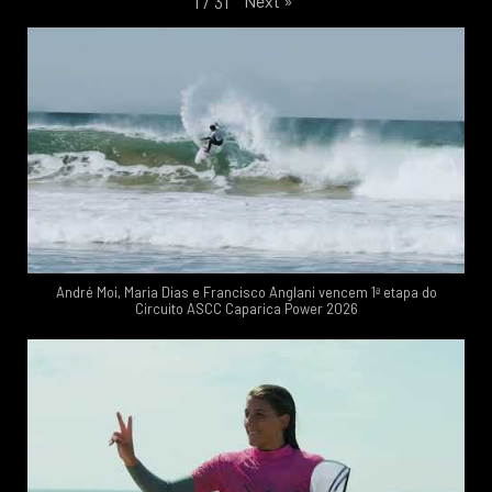
Next
»
1
/
31
André Moi, Maria Dias e Francisco Anglani vencem 1ª etapa do
Circuito ASCC Caparica Power 2026