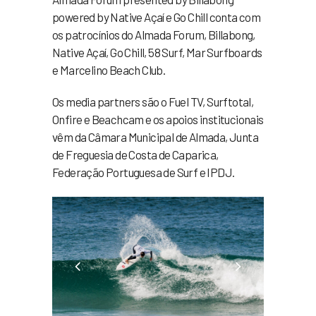
powered by Native Açaí e Go Chill conta com
os patrocínios do Almada Forum, Billabong,
Native Açaí, Go Chill, 58 Surf, Mar Surfboards
e Marcelino Beach Club.
Os media partners são o Fuel TV, Surftotal,
Onfire e Beachcam e os apoios institucionais
vêm da Câmara Municipal de Almada, Junta
de Freguesia de Costa de Caparica,
Federação Portuguesa de Surf e IPDJ.