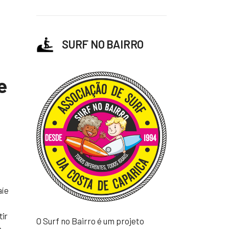
SURF NO BAIRRO
e
í e
tir
O Surf no Bairro é um projeto
.