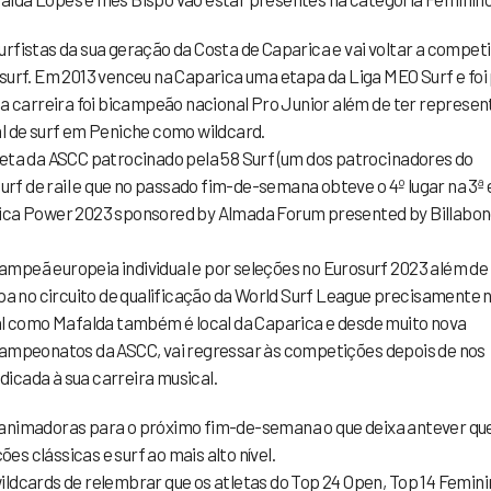
rfistas da sua geração da Costa de Caparica e vai voltar a competi
surf. Em 2013 venceu na Caparica uma etapa da Liga MEO Surf e foi
ua carreira foi bicampeão nacional Pro Junior além de ter represe
al de surf em Peniche como wildcard.
leta da ASCC patrocinado pela 58 Surf (um dos patrocinadores do
surf de rail e que no passado fim-de-semana obteve o 4º lugar na 3ª 
rica Power 2023 sponsored by Almada Forum presented by Billabo
mpeã europeia individual e por seleções no Eurosurf 2023 além de 
apa no circuito de qualificação da World Surf League precisamente 
tal como Mafalda também é local da Caparica e desde muito nova
 campeonatos da ASCC, vai regressar às competições depois de nos
icada à sua carreira musical.
 animadoras para o próximo fim-de-semana o que deixa antever qu
s clássicas e surf ao mais alto nível.
ildcards de relembrar que os atletas do Top 24 Open, Top 14 Femini