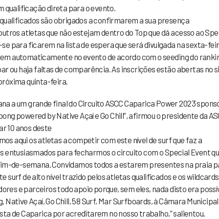
m qualificação direta para o evento.
 qualificados são obrigados a confirmarem a sua presença
outros atletas que não estejam dentro do Top que dá acesso ao Spe
e para ficarem na lista de espera que será divulgada na sexta-feir
rem automaticamente no evento de acordo com o seeding do ranki
ar ou haja faltas de comparência. As inscrições estão abertas no s
róxima quinta-feira.
na a um grande final do Circuito ASCC Caparica Power 2023 spons
ong powered by Native Açaí e Go Chill”, afirmou o presidente da AS
r 10 anos deste
rmos aqui os atletas a competir com este nível de surf que faz a
s entusiasmados para fecharmos o circuito com o Special Event qu
 fim-de-semana. Convidamos todos a estarem presentes na praia p
surf de alto nível trazido pelos atletas qualificados e os wildcards
es e parceiros todo apoio porque, sem eles, nada disto era possív
 Native Açaí, Go Chill, 58 Surf, Mar Surfboards, à Câmara Municipal
sta de Caparica por acreditarem no nosso trabalho,” salientou.