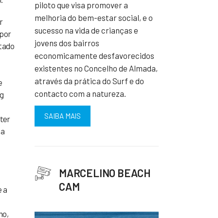
piloto que visa promover a
melhoria do bem-estar social, e o
r
sucesso na vida de crianças e
 por
jovens dos bairros
ntado
economicamente desfavorecidos
existentes no Concelho de Almada,
através da prática do Surf e do
e
contacto com a natureza.
ng
SAIBA MAIS
ter
na
MARCELINO BEACH
CAM
e a
no,