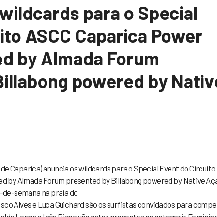
wildcards para o Special
uito ASCC Caparica Power
ed by Almada Forum
Billabong powered by Nativ
de Caparica) anuncia os wildcards para o Special Event do Circuito
d by Almada Forum presented by Billabong powered by Native Aça
im-de-semana na praia do
isco Alves e Luca Guichard são os surfistas convidados para compe
lda Lopes e Inês Bispo vão estar presentes na categoria Feminino