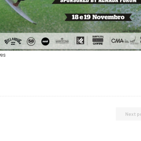
ves
Next p