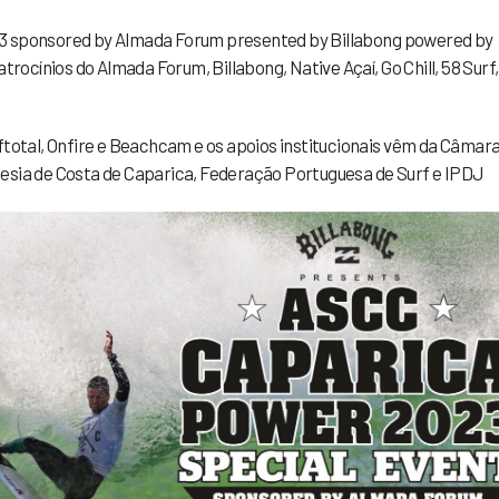
23 sponsored by Almada Forum presented by Billabong powered by
atrocínios do Almada Forum, Billabong, Native Açaí, Go Chill, 58 Surf
ftotal, Onfire e Beachcam e os apoios institucionais vêm da Câmar
esia de Costa de Caparica, Federação Portuguesa de Surf e IPDJ