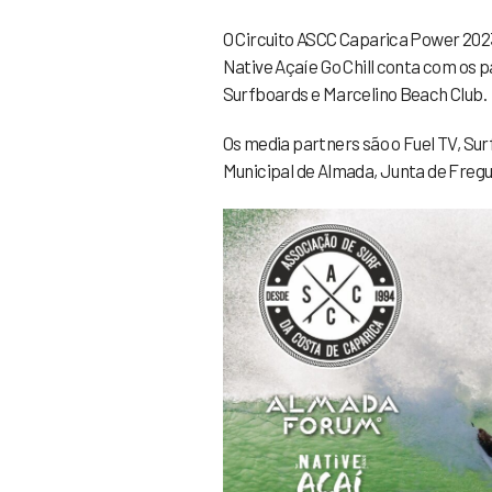
O Circuito ASCC Caparica Power 20
Native Açaí e Go Chill conta com os p
Surfboards e Marcelino Beach Club.
Os media partners são o Fuel TV, Sur
Municipal de Almada, Junta de Fregu