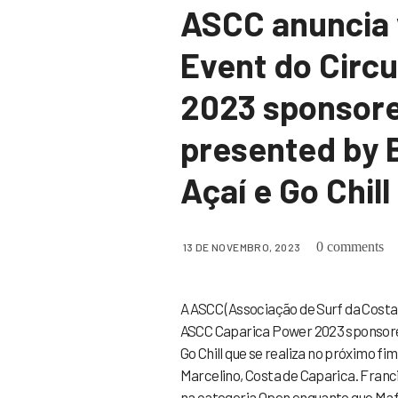
ASCC anuncia 
Event do Circ
2023 sponsor
presented by 
Açaí e Go Chill
0 comments
13 DE NOVEMBRO, 2023
A ASCC (Associação de Surf da Costa 
ASCC Caparica Power 2023 sponsore
Go Chill que se realiza no próximo f
Marcelino, Costa de Caparica. Franc
na categoria Open enquanto que Mafa