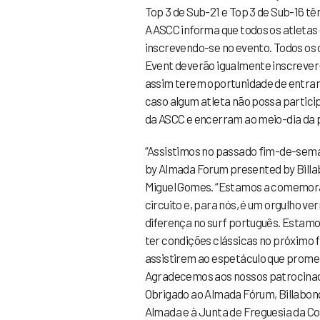
Top 3 de Sub-21 e Top 3 de Sub-16 tê
A ASCC informa que todos os atletas
inscrevendo-se no evento. Todos os 
Event deverão igualmente inscrever-s
assim terem oportunidade de entra
caso algum atleta não possa particip
da ASCC e encerram ao meio-dia da p
“Assistimos no passado fim-de-sema
by Almada Forum presented by Billab
Miguel Gomes. “Estamos a comemora
circuito e, para nós, é um orgulho ve
diferença no surf português. Estamo
ter condições clássicas no próximo
assistirem ao espetáculo que promete 
Agradecemos aos nossos patrocinador
Obrigado ao Almada Fórum, Billabong,
Almada e à Junta de Freguesia da Co