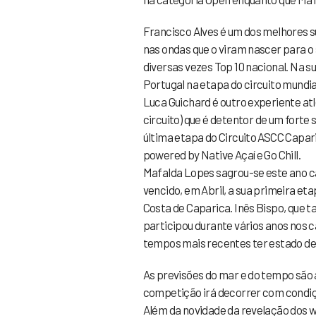
Francisco Alves é um dos melhores su
nas ondas que o viram nascer para o 
diversas vezes Top 10 nacional. Na s
Portugal na etapa do circuito mundi
Luca Guichard é outro experiente at
circuito) que é detentor de um forte 
última etapa do Circuito ASCC Capa
powered by Native Açaí e Go Chill.
Mafalda Lopes sagrou-se este ano ca
vencido, em Abril, a sua primeira et
Costa de Caparica. Inês Bispo, que 
participou durante vários anos nos
tempos mais recentes ter estado ded
As previsões do mar e do tempo são
competição irá decorrer com condiçõe
Além da novidade da revelação dos w