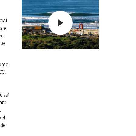
cial
a e
ng
ite
ored
CC,
e vai
ara
.
el.
 de