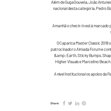
Além de Guga Gouveia, João Antune
nacional desta categoria, Pedro B
Amanhã o check-in está marcado par
O Caparica Master Classic 2018
patrocinador o Almada Forum e cont
&amp; Earth, Sticky Bumps, Shape
Higher Visuals e Marcelino Beach
A nível institucional os apoios d
Share: