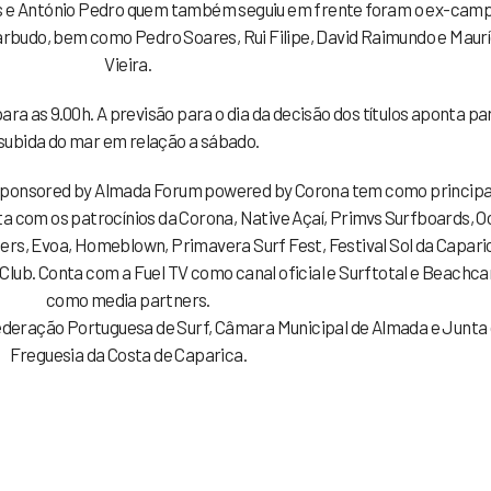
s e António Pedro quem também seguiu em frente foram o ex-cam
arbudo, bem como Pedro Soares, Rui Filipe, David Raimundo e Maurí
Vieira.
a as 9.00h. A previsão para o dia da decisão dos títulos aponta pa
subida do mar em relação a sábado.
 sponsored by Almada Forum powered by Corona tem como principa
a com os patrocínios da Corona, Native Açaí, Primvs Surfboards, 
rs, Evoa, Homeblown, Primavera Surf Fest, Festival Sol da Capari
 Club. Conta com a Fuel TV como canal oficial e Surftotal e Beachc
como media partners.
a Federação Portuguesa de Surf, Câmara Municipal de Almada e Junta
Freguesia da Costa de Caparica.