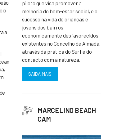
peão
piloto que visa promover a
cio
melhoria do bem-estar social, e o
sucesso na vida de crianças e
jovens dos bairros
ra a
economicamente desfavorecidos
existentes no Concelho de Almada,
através da prática do Surf e do
l
contacto com a natureza.
Ocean
ca,
SAIBA MAIS
am
 de
MARCELINO BEACH
CAM