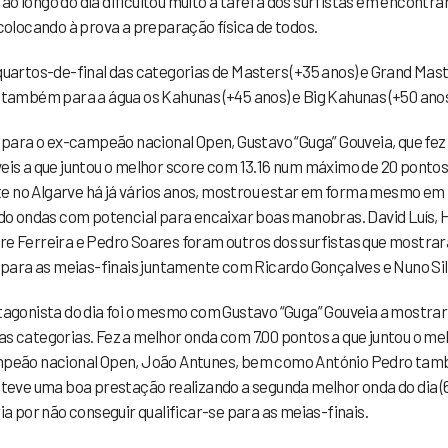
u ao longo do dia dificultou muito a tarefa dos surfistas em encontr
olocando à prova a preparação física de todos.
 quartos-de-final das categorias de Masters (+35 anos) e Grand Mas
 também para a água os Kahunas (+45 anos) e Big Kahunas (+50 anos
para o ex-campeão nacional Open, Gustavo “Guga” Gouveia, que fez
eis a que juntou o melhor score com 13.16 num máximo de 20 pontos
ente no Algarve há já vários anos, mostrou estar em forma mesmo em
o ondas com potencial para encaixar boas manobras. David Luís, 
e Ferreira e Pedro Soares foram outros dos surfistas que mostra
ara as meias-finais juntamente com Ricardo Gonçalves e Nuno Sil
tagonista do dia foi o mesmo com Gustavo “Guga” Gouveia a mostrar
as categorias. Fez a melhor onda com 7.00 pontos a que juntou o me
ampeão nacional Open, João Antunes, bem como António Pedro ta
 teve uma boa prestação realizando a segunda melhor onda do dia (
a por não conseguir qualificar-se para as meias-finais.