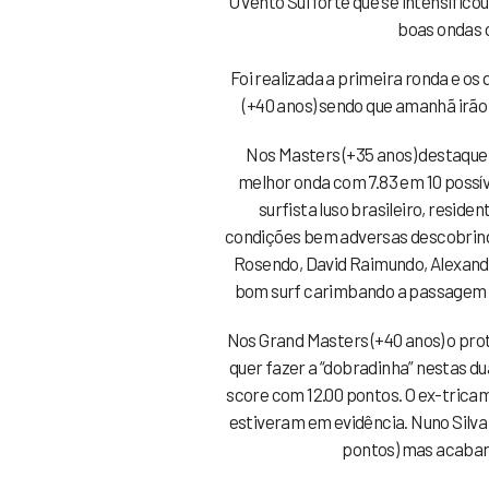
O vento Sul forte que se intensifico
boas ondas c
Foi realizada a primeira ronda e os
(+40 anos) sendo que amanhã irão
Nos Masters (+35 anos) destaque 
melhor onda com 7.83 em 10 possív
surfista luso brasileiro, resid
condições bem adversas descobrind
Rosendo, David Raimundo, Alexandr
bom surf carimbando a passagem p
Nos Grand Masters (+40 anos) o pro
quer fazer a “dobradinha” nestas du
score com 12.00 pontos. O ex-tric
estiveram em evidência. Nuno Silva
pontos) mas acabari