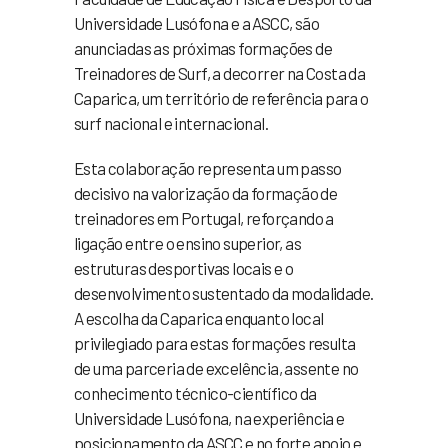
Universidade Lusófona e a ASCC, são
anunciadas as próximas formações de
Treinadores de Surf, a decorrer na Costa da
Caparica, um território de referência para o
surf nacional e internacional.
Esta colaboração representa um passo
decisivo na valorização da formação de
treinadores em Portugal, reforçando a
ligação entre o ensino superior, as
estruturas desportivas locais e o
desenvolvimento sustentado da modalidade.
A escolha da Caparica enquanto local
privilegiado para estas formações resulta
de uma parceria de excelência, assente no
conhecimento técnico-científico da
Universidade Lusófona, na experiência e
posicionamento da ASCC e no forte apoio e