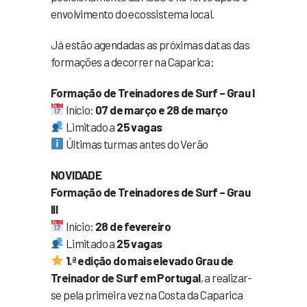
envolvimento do ecossistema local.
Já estão agendadas as próximas datas das
formações a decorrer na Caparica:
Formação de Treinadores de Surf – Grau I
Início:
07 de março e 28 de março
Limitado a
25 vagas
Últimas turmas antes do Verão
NOVIDADE
Formação de Treinadores de Surf – Grau
III
Início:
28 de fevereiro
Limitado a
25 vagas
1.ª edição do mais elevado Grau de
Treinador de Surf em Portugal
, a realizar-
se pela primeira vez na Costa da Caparica