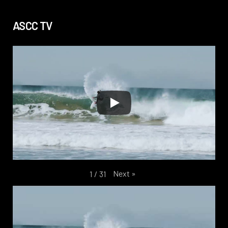
ASCC TV
Next
»
1
/
31