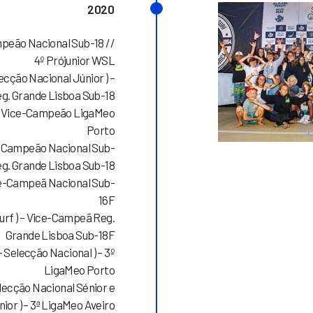
2020
ampeão Nacional Sub-18 //
4º Prójunior WSL
lecção Nacional Júnior ) –
. Grande Lisboa Sub-18
) – Vice-Campeão LigaMeo
Porto
ce-Campeão Nacional Sub-
g. Grande Lisboa Sub-18
Vice-Campeã Nacional Sub-
16F
urf ) – Vice-Campeã Reg.
Grande Lisboa Sub-18F
 Selecção Nacional ) – 3º
LigaMeo Porto
lecção Nacional Sénior e
nior ) – 3ª LigaMeo Aveiro