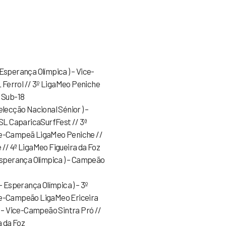
Esperança Olímpica ) – Vice-
Ferrol // 3º LigaMeo Peniche
a Sub-18
elecção Nacional Sénior ) –
L CaparicaSurfFest // 3ª
ce-Campeã LigaMeo Peniche //
 // 4ª LigaMeo Figueira da Foz
 Esperança Olímpica ) – Campeão
– Esperança Olímpica ) – 3º
ce-Campeão LigaMeo Ericeira
) – Vice-Campeão Sintra Pró //
 da Foz