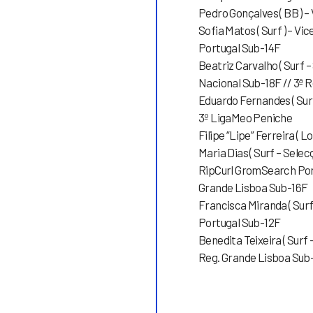
Pedro Gonçalves ( BB ) 
Sofia Matos ( Surf ) – 
Portugal Sub-14F
Beatriz Carvalho ( Surf –
Nacional Sub-18F // 3ª 
Eduardo Fernandes ( Surf
3º LigaMeo Peniche
Filipe “Lipe” Ferreira ( 
Maria Dias ( Surf – Selec
RipCurl GromSearch Port
Grande Lisboa Sub-16F
Francisca Miranda ( Surf
Portugal Sub-12F
Benedita Teixeira ( Surf 
Reg. Grande Lisboa Sub