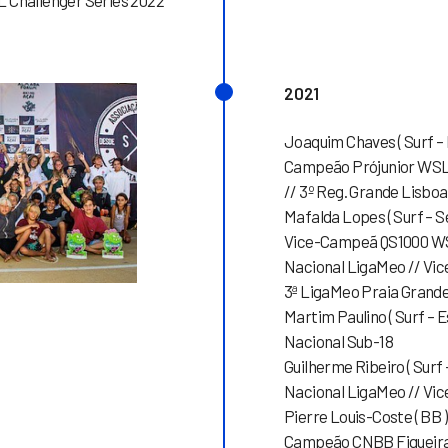
 Challenger Series 2022
2021
Joaquim Chaves ( Surf – 
Campeão Prójunior WSL 
// 3º Reg. Grande Lisbo
Mafalda Lopes ( Surf – S
Vice-Campeã QS1000 WS
Nacional LigaMeo // Vi
3ª LigaMeo Praia Grande
Martim Paulino ( Surf –
Nacional Sub-18
Guilherme Ribeiro ( Surf 
Nacional LigaMeo // Vi
Pierre Louis-Coste ( BB 
Campeão CNBB Figueira