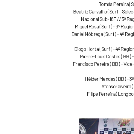
Tomás Pereira ( Su
Beatriz Carvalho ( Surf – Selec
Nacional Sub-16F // 3ª Re
Miguel Rosa ( Surf ) – 3º Regi
Daniel Nóbrega ( Surf ) – 4º Re
Diogo Horta ( Surf ) – 4º Regi
Pierre-Louis Costes ( BB 
Francisco Pereira ( BB ) – Vi
Hélder Mendes ( BB ) – 
Afonso Oliveira (
Filipe Ferreira ( Longbo