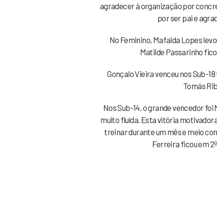
agradecer à organização por concreti
por ser pai e agra
No Feminino, Mafalda Lopes levou 
Matilde Passarinho fico
Gonçalo Vieira venceu nos Sub-18 
Tomás Ribe
Nos Sub-14, o grande vencedor foi 
muito fluída. Esta vitória motivadora
treinar durante um mês e meio com 
Ferreira ficou em 2