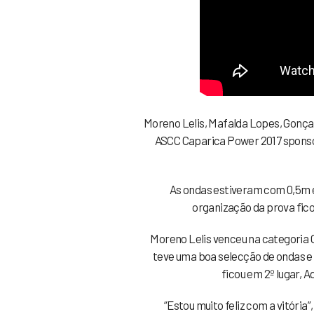
Moreno Lelis, Mafalda Lopes, Gonçal
ASCC Caparica Power 2017 sponsor
As ondas estiveram com 0,5m e 
organização da prova fico
Moreno Lelis venceu na categoria O
teve uma boa selecção de ondas e 
ficou em 2º lugar, A
“Estou muito feliz com a vitória”