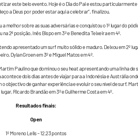
zar este belo evento. Hoje é o Dia do Pai e estou particularmente 
deço a Deus por poder estar aqui a celebrar”, finalizou.
a melhor sobre as suas adversárias e conquistou o 1º lugar do pódi
u na 2ª posição, Inês Bispo em 3º e Benedita Teixeira em 4º.
tendo apresentado um surf muito sólido e maduro. Deixou em 2º lug
iro, Dylan Groen em 3º e Miguel Matos em 4º.
Martim Paulino que dominou o seu heat apresentando uma linha de s
 acontece dois dias antes de viajar para a Indonésia e Austrália ond
o objectivo de ganhar experiência e evoluir o seu nível de surf. Mar
º lugar, Ricardo Brandão em 3º e Guilherme Costa em 4º.
Resultados finais:
Open
1º Moreno Lelis – 12.23 pontos