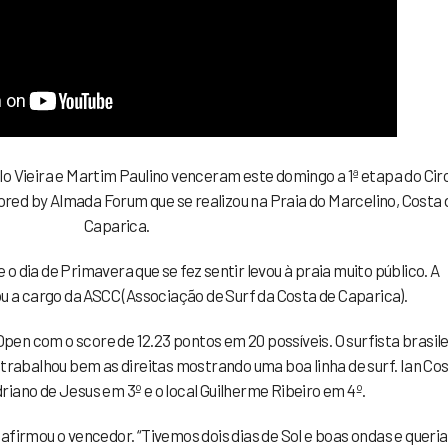
o Vieira e Martim Paulino venceram este domingo a 1ª etapa do Cir
ed by Almada Forum que se realizou na Praia do Marcelino, Costa 
Caparica.
o dia de Primavera que se fez sentir levou à praia muito público. A
u a cargo da ASCC (Associação de Surf da Costa de Caparica).
pen com o score de 12.23 pontos em 20 possíveis. O surfista brasile
trabalhou bem as direitas mostrando uma boa linha de surf. Ian Co
driano de Jesus em 3º e o local Guilherme Ribeiro em 4º.
, afirmou o vencedor. “Tivemos dois dias de Sol e boas ondas e queria