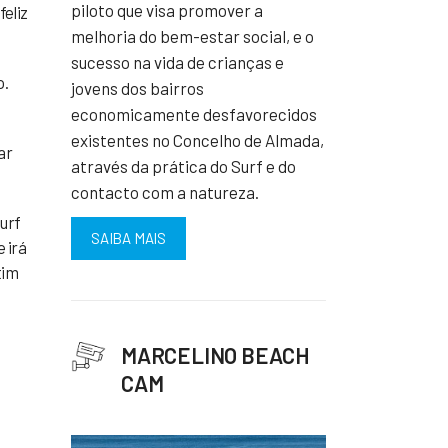
piloto que visa promover a
feliz
melhoria do bem-estar social, e o
sucesso na vida de crianças e
o.
jovens dos bairros
economicamente desfavorecidos
existentes no Concelho de Almada,
ar
através da prática do Surf e do
contacto com a natureza.
urf
SAIBA MAIS
e irá
tim
MARCELINO BEACH
CAM