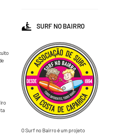
SURF NO BAIRRO
cuito
de
iro
sta
O Surf no Bairro é um projeto