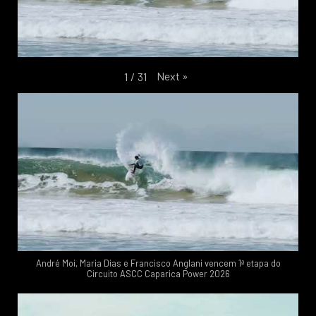
Next
»
1
/
31
André Moi, Maria Dias e Francisco Anglani vencem 1ª etapa do
Circuito ASCC Caparica Power 2026