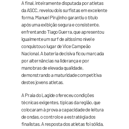
A final, inteiramente disputada por atletas
da ASCC, revelou dois surfistas em excelente
forma. Manuel Pirujinho garantiu o título
após uma exibição segura e consistente,
enfrentando Tiago Guerra, que apresentou
igualmente um surf de altíssimo nível e
conquistou o lugar de Vice Campeão
Nacional. A bateria decisiva ficou marcada
por alternâncias na liderança e por
manobras de elevada qualidade,
demonstrando a maturidade competitiva
destes jovens atletas.
A Praia do Lagide ofereceu condições
técnicas exigentes, típicas da região, que
colocaram à prova a capacidade de leitura
de ondas, o controlo e a estratégia dos
finalistas. A resposta dos atletas foi sólida,