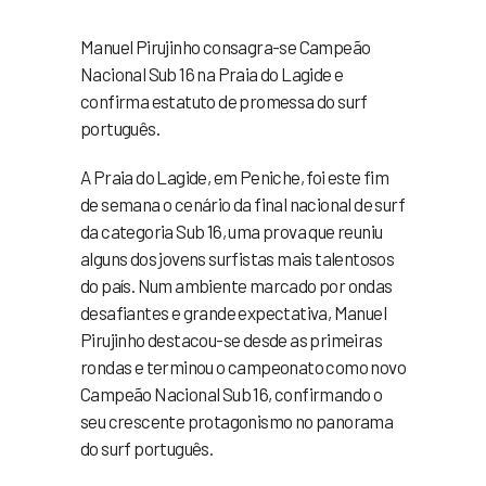
Manuel Pirujinho consagra-se Campeão
Nacional Sub 16 na Praia do Lagide e
confirma estatuto de promessa do surf
português.
A Praia do Lagide, em Peniche, foi este fim
de semana o cenário da final nacional de surf
da categoria Sub 16, uma prova que reuniu
alguns dos jovens surfistas mais talentosos
do país. Num ambiente marcado por ondas
desafiantes e grande expectativa, Manuel
Pirujinho destacou-se desde as primeiras
rondas e terminou o campeonato como novo
Campeão Nacional Sub 16, confirmando o
seu crescente protagonismo no panorama
do surf português.