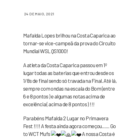
24 DE MAIO, 2021
Mafalda Lopes brilhou na Costa Caparica ao
tornar-se vice-campeã da prova do Circuito
Mundial WSL QS1000!
A atleta da Costa Caparica passou em 1º
lugar todas as baterias que entrou desde os
1/8s de final sendo só travada na Final. Até lá,
sempre com ondas na escala do Bom (entre
6 e 8 pontos ) e algumas notas acima de
excelência ( acima de 8 pontos ) !!!
Parabéns Mafalda 2 Lugar no Primavera
Fest !!!! A festa ainda agora começou…… Go
to WCT Mufs
A nossa Costa é