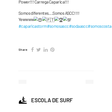
Power!!! Carrega Caparica!!!
Somos diferentes….Somos ASCC!!!!
Yewwww
#caparicastorm
#somosascc
#sodaascc
#somoscosta
Share:
ESCOLA DE SURF