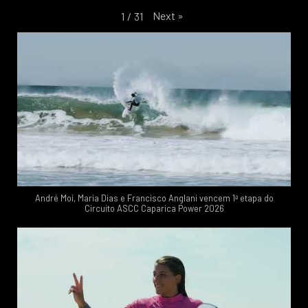
Next
»
1
/
31
André Moi, Maria Dias e Francisco Anglani vencem 1ª etapa do
Circuito ASCC Caparica Power 2026