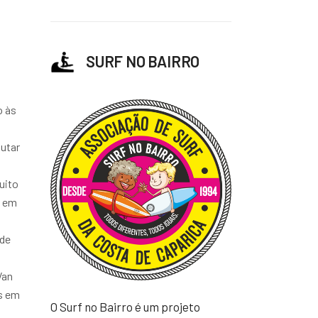
SURF NO BAIRRO
o às
lutar
uito
u em
 de
Van
es em
O Surf no Bairro é um projeto