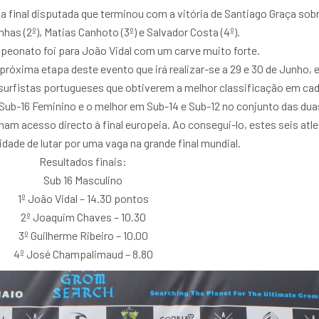
 final disputada que terminou com a vitória de Santiago Graça sob
has (2º), Matias Canhoto (3º) e Salvador Costa (4º).
peonato foi para João Vidal com um carve muito forte.
próxima etapa deste evento que irá realizar-se a 29 e 30 de Junho,
 surfistas portugueses que obtiverem a melhor classificação em ca
Sub-16 Feminino e o melhor em Sub-14 e Sub-12 no conjunto das dua
am acesso directo à final europeia. Ao consegui-lo, estes seis atl
idade de lutar por uma vaga na grande final mundial.
Resultados finais:
Sub 16 Masculino
1º João Vidal – 14.30 pontos
2º Joaquim Chaves – 10.30
3º Guilherme Ribeiro – 10.00
4º José Champalimaud – 8.80