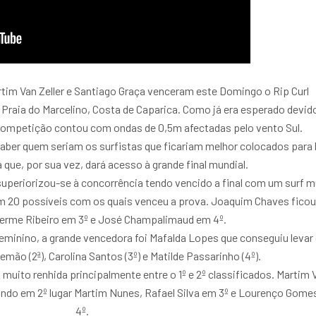
rtim Van Zeller e Santiago Graça venceram este Domingo o Rip Curl
 Praia do Marcelino, Costa de Caparica. Como já era esperado devid
 competição contou com ondas de 0,5m afectadas pelo vento Sul.
saber quem seriam os surfistas que ficariam melhor colocados para 
a que, por sua vez, dará acesso à grande final mundial.
uperiorizou-se à concorrência tendo vencido a final com um surf m
em 20 possíveis com os quais venceu a prova. Joaquim Chaves fico
ilherme Ribeiro em 3º e José Champalimaud em 4º.
minino, a grande vencedora foi Mafalda Lopes que conseguiu levar
mão (2ª), Carolina Santos (3º) e Matilde Passarinho (4º).
 muito renhida principalmente entre o 1º e 2º classificados. Martim 
ixando em 2º lugar Martim Nunes, Rafael Silva em 3º e Lourenço Gom
4º.