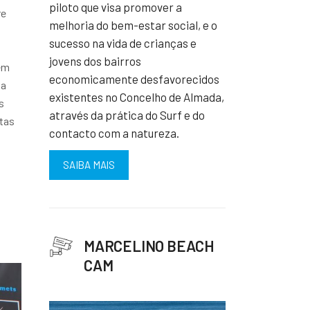
piloto que visa promover a
re
melhoria do bem-estar social, e o
sucesso na vida de crianças e
jovens dos bairros
 em
economicamente desfavorecidos
da
existentes no Concelho de Almada,
s
através da prática do Surf e do
etas
contacto com a natureza.
SAIBA MAIS
MARCELINO BEACH
CAM