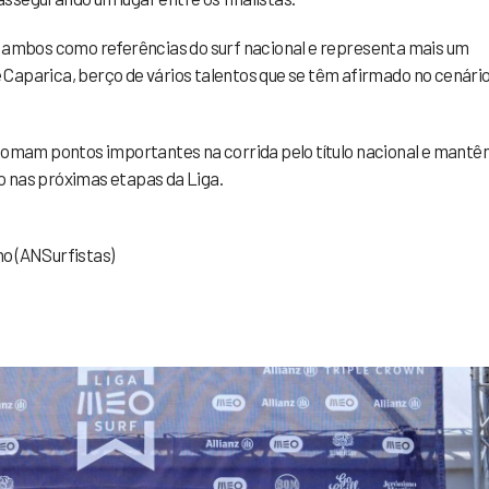
e ambos como referências do surf nacional e representa mais um
Caparica, berço de vários talentos que se têm afirmado no cenári
 somam pontos importantes na corrida pelo título nacional e mant
o nas próximas etapas da Liga.
o (ANSurfistas)