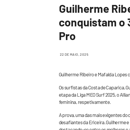
Guilherme Rib
conquistam o 3.
Pro
22 DE MAIO, 2025
Guilherme Ribeiro e Mafalda Lopes co
Os surfistas da Costa de Caparica, 
etapa da Liga MEO Surf 2025, o Allian
feminina, respetivamente.
A prova, uma das mais exigentes do ci
desafiantes da Ericeira. Guilherme 
destacando-se entre os melhores e a