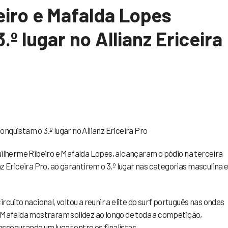
eiro e Mafalda Lopes
º lugar no Allianz Ericeira
nquistam o 3.º lugar no Allianz Ericeira Pro
Guilherme Ribeiro e Mafalda Lopes, alcançaram o pódio na terceira
z Ericeira Pro, ao garantirem o 3.º lugar nas categorias masculina 
rcuito nacional, voltou a reunir a elite do surf português nas ondas
e Mafalda mostraram solidez ao longo de toda a competição,
ssegurando um lugar entre os finalistas.