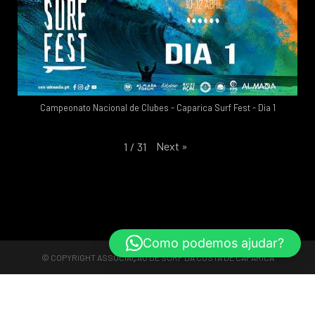
Campeonato Nacional de Clubes - Caparica Surf Fest - Dia 1
Next
»
1
/
31
Como podemos ajudar?
© COPYRIGHT
ASSOCIAÇÃO DE SURF DA COSTA DE CAPARICA
Reserve Agora
Reserve Agora