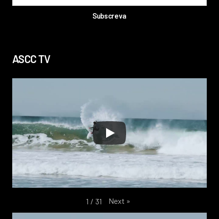
ASCC TV
Next
»
1
/
31