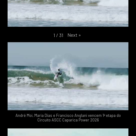
Next
»
1
/
31
André Moi, Maria Dias e Francisco Anglani vencem 1ª etapa do
Circuito ASCC Caparica Power 2026