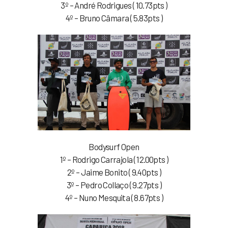
3º – André Rodrigues ( 10.73pts )
4º – Bruno Câmara ( 5.83pts )
Bodysurf Open
1º – Rodrigo Carrajola ( 12.00pts )
2º – Jaime Bonito ( 9.40pts )
3º – Pedro Collaço ( 9.27pts )
4º – Nuno Mesquita ( 8.67pts )