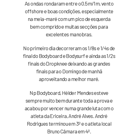
As ondas rondaram entre o 0.5m/1m, vento
offshore e boas condições, especialmente
na meia-maré com um pico de esquerda
bem comprido e muitas secções para
excelentes manobras.
No primeiro dia decorreram os 1/8s e 1/4s de
final do Bodyboard e Bodysurf e ainda as 1/2s
finais do Dropknee deixando as grandes
finais para o Domingo de manhã
aproveitando a melhor maré.
Np Bodyboard, Hélder Mendes esteve
sempre muito bem durante toda a prova e
acabou por vencer numa grande luta com o
atleta da Ericeira, André Alves. André
Rodrigues terminou em 3º e o atleta local
Bruno Câmara em 4º.