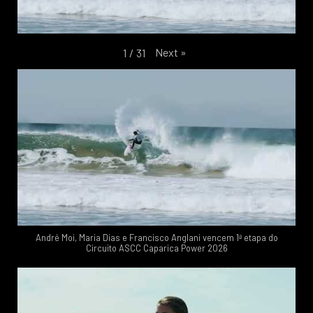
Next
»
1
/
31
André Moi, Maria Dias e Francisco Anglani vencem 1ª etapa do
Circuito ASCC Caparica Power 2026