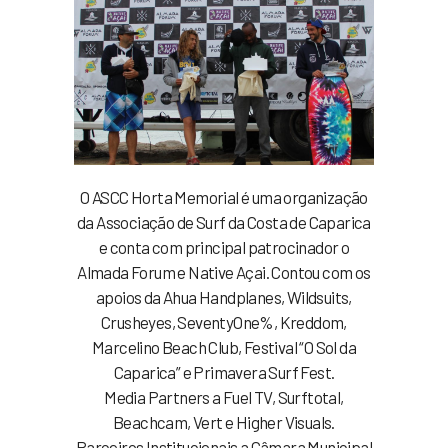
O ASCC Horta Memorial é uma organização
da Associação de Surf da Costa de Caparica
e conta com principal patrocinador o
Almada Forum e Native Açai. Contou com os
apoios da Ahua Handplanes, Wildsuits,
Crusheyes, SeventyOne%, Kreddom,
Marcelino Beach Club, Festival “O Sol da
Caparica” e Primavera Surf Fest.
Media Partners a Fuel TV, Surftotal,
Beachcam, Vert e Higher Visuals.
Parceiros Institucionais a Câmara Municipal