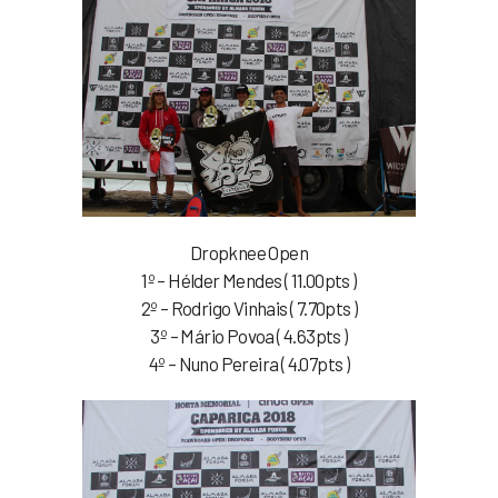
Dropknee Open
1º – Hélder Mendes ( 11.00pts )
2º – Rodrigo Vinhais ( 7.70pts )
3º – Mário Povoa ( 4.63pts )
4º – Nuno Pereira ( 4.07pts )