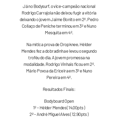
Já no Bodysurf, o vice-campeão nacional
Rodrigo Carrajola não deixou fugir a vitória
deixando o jovem Jaime Bonito em 2º. Pedro
Collaço de Peniche terminou em 3º e Nuno
Mesquita em 4º.
Na mítica prova de Dropknee, Hélder
Mendes fez a dobradinha e levou o segundo
troféu do dia. A jovem promessa na
modalidade, Rodrigo Vinhais ficou em 2º.
Mário Povoa da Ericeira em 3º e Nuno
Pereira em 4º.
Resultados Finais:
Bodyboard Open
1º – Hélder Mendes ( 14.00pts )
2º – André Miguel Alves ( 12.90pts )