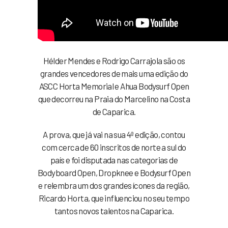
Hélder Mendes e Rodrigo Carrajola são os
grandes vencedores de mais uma edição do
ASCC Horta Memorial e Ahua Bodysurf Open
que decorreu na Praia do Marcelino na Costa
de Caparica.
A prova, que já vai na sua 4ª edição, contou
com cerca de 60 inscritos de norte a sul do
país e foi disputada nas categorias de
Bodyboard Open, Dropknee e Bodysurf Open
e relembra um dos grandes ícones da região,
Ricardo Horta, que influenciou no seu tempo
tantos novos talentos na Caparica.