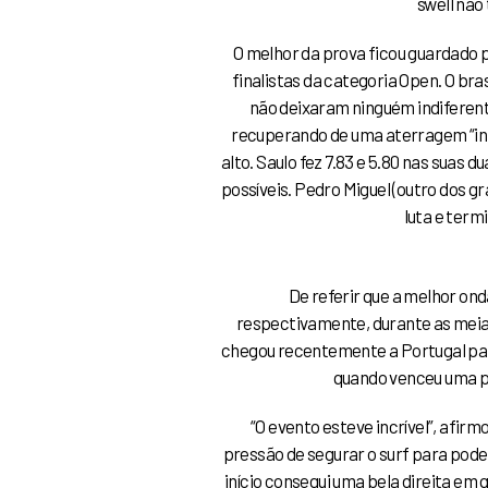
swell não
O melhor da prova ficou guardado 
finalistas da categoria Open. O br
não deixaram ninguém indiferent
recuperando de uma aterragem “in
alto. Saulo fez 7.83 e 5.80 nas suas
possíveis. Pedro Miguel (outro dos 
luta e term
De referir que a melhor on
respectivamente, durante as meias-
chegou recentemente a Portugal para
quando venceu uma pr
“
O evento esteve incrível”, afirm
pressão de segurar o surf para poder
início consegui uma bela direita em 