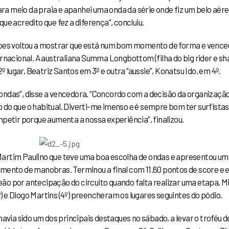
ara meio da praia e apanhei uma onda da série onde fiz um belo aére
que acredito que fez a diferença”, concluiu.
opes voltou a mostrar que está num bom momento de forma e vence
rnacional. A australiana Summa Longbottom (filha do big rider e s
 lugar, Beatriz Santos em 3º e outra “aussie”, Konatsu Ido, em 4º.
ondas”, disse a vencedora. “Concordo com a decisão da organização
o do que o habitual. Diverti-me imenso e é sempre bom ter surfistas
petir porque aumenta a nossa experiência”, finalizou.
l Martim Paulino que teve uma boa escolha de ondas e apresentou um
eamento de manobras.
Terminou a final com 11.60 pontos de score e 
peão por antecipação do circuito quando falta realizar uma etapa.
Mi
º) e Diogo Martins (4º) preencheram os lugares seguintes do pódio.
 havia sido um dos principais destaques no sábado, a levar o troféu d