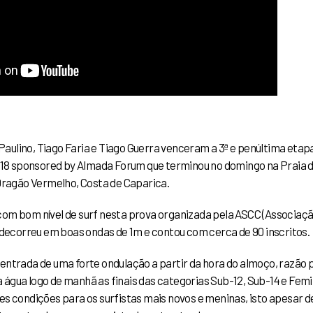
Paulino, Tiago Faria e Tiago Guerra venceram a 3ª e penúltima etap
18 sponsored by Almada Forum que terminou no domingo na Praia 
ragão Vermelho, Costa de Caparica.
com bom nível de surf nesta prova organizada pela ASCC (Associaç
 decorreu em boas ondas de 1m e contou com cerca de 90 inscritos.
entrada de uma forte ondulação a partir da hora do almoço, razão 
a água logo de manhã as finais das categorias Sub-12, Sub-14 e Femi
es condições para os surfistas mais novos e meninas, isto apesar 