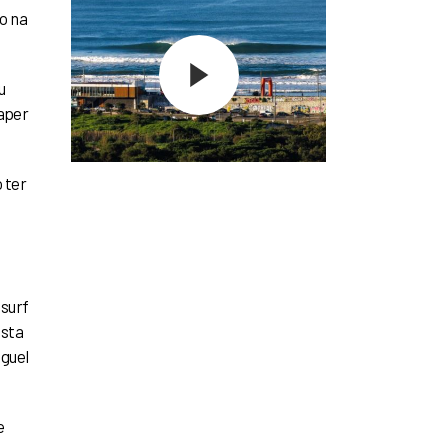
o na
u
haper
 ter
 surf
esta
guel
e