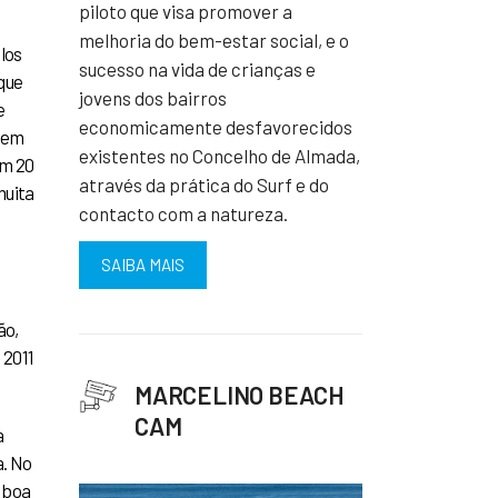
piloto que visa promover a
melhoria do bem-estar social, e o
los
sucesso na vida de crianças e
que
jovens dos bairros
e
economicamente desfavorecidos
bem
existentes no Concelho de Almada,
em 20
através da prática do Surf e do
muita
contacto com a natureza.
SAIBA MAIS
ão,
 2011
MARCELINO BEACH
CAM
a
a. No
a boa