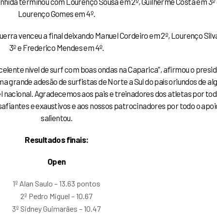
renhida terminou com Lourenço Sousa em 2º, Guilherme Costa em 3º
Lourenço Gomes em 4º.
uerra venceu a final deixando Manuel Cordeiro em 2º, Lourenço Sil
3º e Frederico Mendes em 4º.
ente nível de surf com boas ondas na Caparica”, afirmou o presi
a grande adesão de surfistas de Norte a Sul do país oriundos de al
l nacional. Agradecemos aos pais e treinadores dos atletas por tod
fiantes e exaustivos e aos nossos patrocinadores por todo o apoio
salientou.
Resultados finais:
Open
1º Alan Saulo – 13.63 pontos
2º Pedro Miguel – 10.67
3º Sidney Guimarães – 10.47