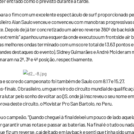
 ter entrado como o previsto durante a tarde.
para o fim com um excelente espectáculo de surf proporcionado pe
asileiro Alan Saulo venceu e convenceu com manobras progressivas 
e. Depois de já ter concretizado um aéreo reverse 360º de backsid
 extremis” apanhou uma esquerda onde executou um frontside air 
 duas melhores ondas terminado com um score total de 13.63 pontos 
grandes destaques do evento), Sidney Guimarães e André Moi deram 
inaram na 2ª, 3ª e 4ª posição, respectivamente.
da e score do campeonato foi também de Saulo com 8.17 e 15.27,
finais. O brasileiro, um guerreiro do circuito mundial de qualificaç
 lutar pelo sonho de voltar ao QS, onde já inscreveu o seu nome em
ova deste circuito, o Movistar Pro San Bartolo, no Peru.
ou o campeão. “Quando cheguei à final deixei um pouco de lado aquel
 garantir umas notas e passar as baterias. Na final é o tudo ou nad
que fiz um reverse, caí deitado em layback e senti que tinha sido um