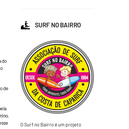
SURF NO BAIRRO
a do
do
ão de
pela
nino.
desse
O Surf no Bairro é um projeto