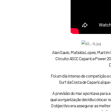
Alan Saulo, Mafalda Lopes, Martim 
Circuito ASCC Caparica Power 20
D
Foi um dia intenso de competição e 
Surf da Costa de Caparica) que
A previsão do mar apontava para a 
qual a organização decidiu colocar n
O objectivo era assegurar as melhor