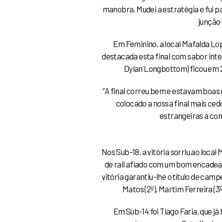
manobra. Mudei a estratégia e fui p
junção 
Em Feminino, a local Mafalda L
destacada esta final com sabor inte
Dylan Longbottom) ficou em 2º
“
A final correu bem e estavam boas 
colocado a nossa final mais ced
estrangeiras a com
Nos Sub-18, a vitória sorriu ao loca
de rail afiado com um bom encad
vitória garantiu-lhe o título de cam
Matos (2º), Martim Ferreira (3
Em Sub-14 foi Tiago Faria, que já