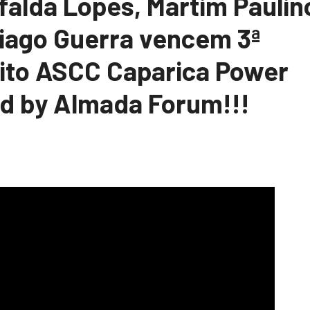
falda Lopes, Martim Paulin
Tiago Guerra vencem 3ª
uito ASCC Caparica Power
d by Almada Forum!!!