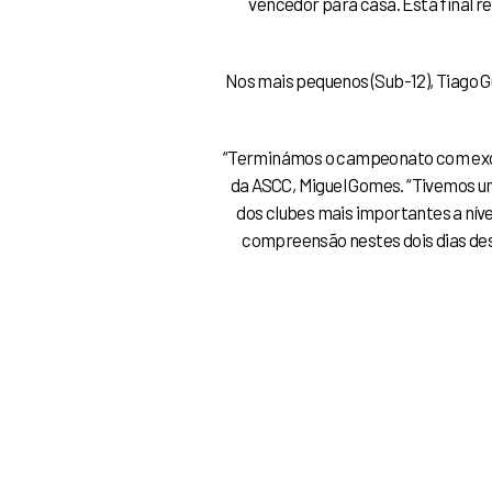
vencedor para casa. Esta final 
Nos mais pequenos (Sub-12), Tiago G
“
Terminámos o campeonato com excel
da ASCC, Miguel Gomes. “Tivemos um
dos clubes mais importantes a níve
compreensão nestes dois dias desa